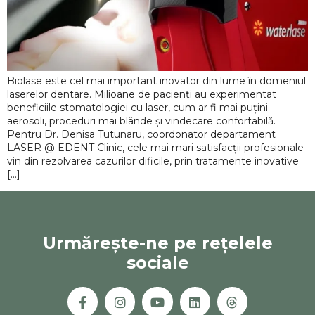
Biolase este cel mai important inovator din lume în domeniul
laserelor dentare. Milioane de pacienți au experimentat
beneficiile stomatologiei cu laser, cum ar fi mai puțini
aerosoli, proceduri mai blânde și vindecare confortabilă.
Pentru Dr. Denisa Tutunaru, coordonator departament
LASER @ EDENT Clinic, cele mai mari satisfacții profesionale
vin din rezolvarea cazurilor dificile, prin tratamente inovative
[…]
Urmărește-ne pe rețelele
sociale