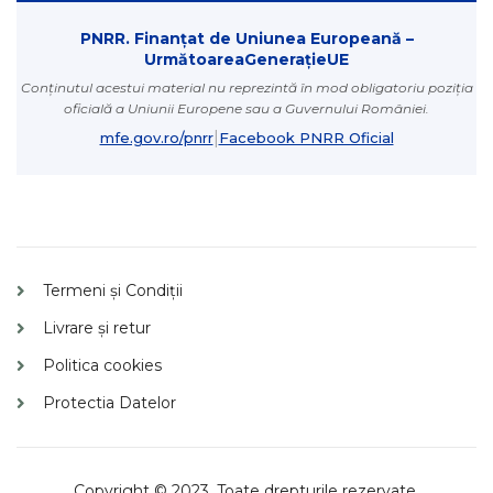
PNRR. Finanțat de Uniunea Europeană –
UrmătoareaGenerațieUE
Conținutul acestui material nu reprezintă în mod obligatoriu poziția
oficială a Uniunii Europene sau a Guvernului României.
|
mfe.gov.ro/pnrr
Facebook PNRR Oficial
Termeni și Condiții
Livrare și retur
Politica cookies
Protectia Datelor
Copyright © 2023. Toate drepturile rezervate.