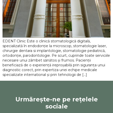
EDENT Clinic Este o clinică stomatologică digitală,
specializată în endodonție la microscop, stomatologie laser,
chirurgie dentara si implantologie, stomatologie pediatrică,
ortodonție, parodontologie. Pe scurt, cuprinde toate serviciile
necesare unui zâmbet sănătos și frumos. Pacienții
beneficiază de o experiență ireproșabilă prin siguranța unui
diagnostic corect, prin expertiza unei echipe medicale
specializate international și prin tehnologii de […]
Urmărește-ne pe rețelele
sociale