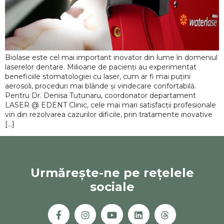
Biolase este cel mai important inovator din lume în domeniul
laserelor dentare. Milioane de pacienți au experimentat
beneficiile stomatologiei cu laser, cum ar fi mai puțini
aerosoli, proceduri mai blânde și vindecare confortabilă.
Pentru Dr. Denisa Tutunaru, coordonator departament
LASER @ EDENT Clinic, cele mai mari satisfacții profesionale
vin din rezolvarea cazurilor dificile, prin tratamente inovative
[…]
Urmărește-ne pe rețelele
sociale