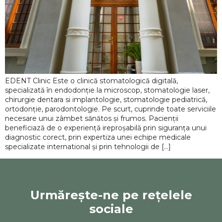
EDENT Clinic Este o clinică stomatologică digitală,
specializată în endodonție la microscop, stomatologie laser,
chirurgie dentara si implantologie, stomatologie pediatrică,
ortodonție, parodontologie. Pe scurt, cuprinde toate serviciile
necesare unui zâmbet sănătos și frumos. Pacienții
beneficiază de o experiență ireproșabilă prin siguranța unui
diagnostic corect, prin expertiza unei echipe medicale
specializate international și prin tehnologii de […]
Urmărește-ne pe rețelele
sociale