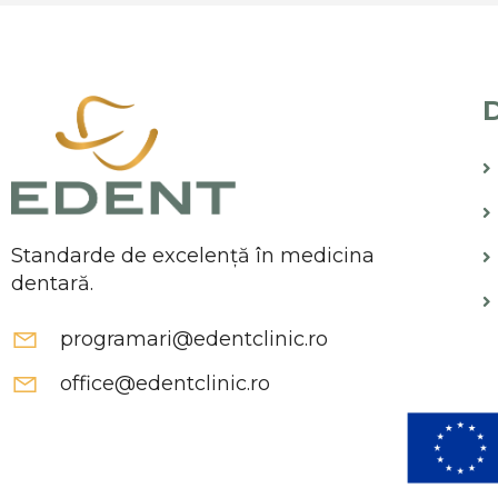
D
Standarde de excelență în medicina
dentară.
programari@edentclinic.ro
office@edentclinic.ro