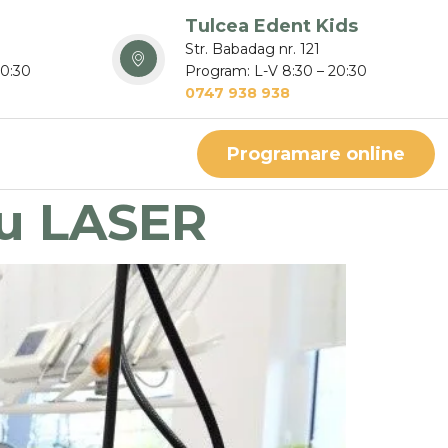
Tulcea Edent Kids
Str. Babadag nr. 121
20:30
Program: L-V 8:30 – 20:30
0747 938 938
Programare online
cu LASER