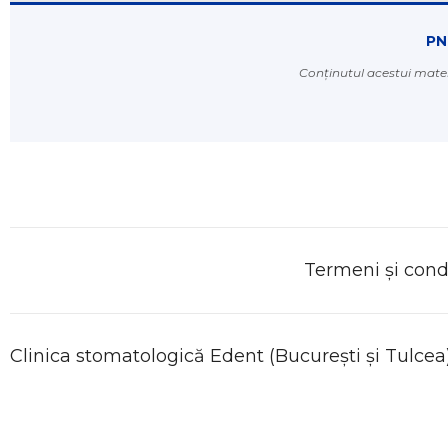
PN
Conținutul acestui mater
Termeni și condi
Clinica
stomatologică
Edent (București și Tulcea