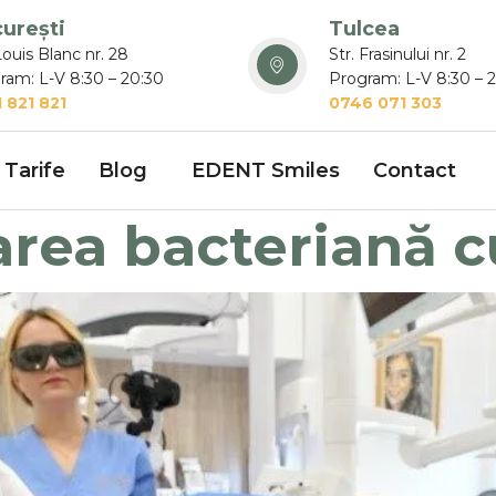
urești
Tulcea
Louis Blanc nr. 28
Str. Frasinului nr. 2
ram: L-V 8:30 – 20:30
Program: L-V 8:30 – 
 821 821
0746 071 303
Tarife
Blog
EDENT Smiles
Contact
rea bacteriană 