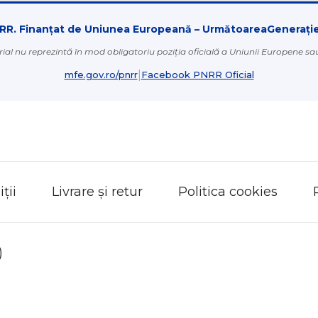
RR. Finanțat de Uniunea Europeană – UrmătoareaGenerați
ial nu reprezintă în mod obligatoriu poziția oficială a Uniunii Europene s
|
mfe.gov.ro/pnrr
Facebook PNRR Oficial
ții
Livrare și retur
Politica cookies
)