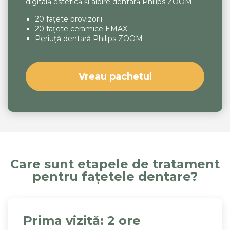
digitală estetică și albire dentară Philips ZOOM.
20 fațete provizorii
20 fațete ceramice EMAX
Periuță dentară Philips ZOOM
Vreau pachetul
Care sunt etapele de tratament
pentru fațetele dentare?
Prima vizită: 2 ore