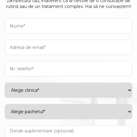
zâmbetului tău, indiferent că ai nevoie de o consultație de
rutină sau de un tratament complex. Hai să ne cunoaștem!