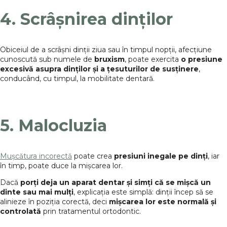
4. Scrâșnirea dinților
Obiceiul de a scrâșni dinții ziua sau în timpul nopții, afecțiune
cunoscută sub numele de
bruxism
, poate exercita
o presiune
excesivă asupra dinților
și a țesuturilor de susținere
,
conducând, cu timpul, la mobilitate dentară.
5. Malocluzia
Mușcătura incorectă
poate crea
presiuni inegale pe dinți
, iar
în timp, poate duce la mișcarea lor.
Dacă
porți deja un aparat dentar și simți că se mișcă un
dinte sau mai mulți
, explicația este simplă: dinții încep să se
alinieze în poziția corectă, deci
mișcarea lor este normală
și
controlată
prin tratamentul ortodontic.