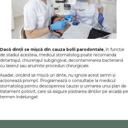
Dacă dinții se mișcă din cauza bolii parodontale
, în funcție
de stadiul acesteia, medicul stomatolog poate recomanda
detartrajul, chiuretajul subgingival, decontaminarea bacteriană
cu laserul sau anumite proceduri chirurgicale.
Așadar, oricând se mișcă un dinte, nu ignora acest semn și
acționează prompt. Programează o consultație la medicul
stomatolog pentru descoperirea cauzei și urmarea unui plan de
tratament potrivit, care să asigure păstrarea dinților pe arcadă pe
termen îndelungat.