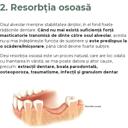
2. Resorbția osoasă
Osul alveolar menține stabilitatea dinților, în el fiind fixate
rădăcinile dentare.
Când nu mai există suficiență forță
masticatorie transmisă de dinte către osul alveolar
, acesta
nu-și mai îndeplinește funcția de susținere și
este predispus la
o scădere/micșorare
, până când devine foarte subțire.
Deși resorbția osoasă este un proces natural, care are loc odată
cu înaintarea în vârstă, se mai poate datora și altor cauze,
precum:
extracții dentare, boala parodontală,
osteoporoza, traumatisme, infecții și granulom dentar
.