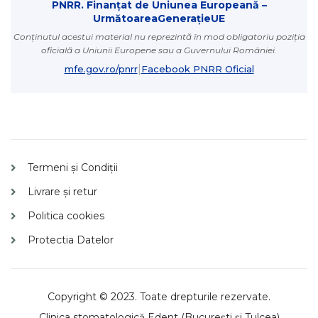
PNRR. Finanțat de Uniunea Europeană –
UrmătoareaGenerațieUE
Conținutul acestui material nu reprezintă în mod obligatoriu poziția
oficială a Uniunii Europene sau a Guvernului României.
|
mfe.gov.ro/pnrr
Facebook PNRR Oficial
Termeni și Condiții
Livrare și retur
Politica cookies
Protectia Datelor
Copyright © 2023. Toate drepturile rezervate.
Clinica
stomatologică
Edent (București și Tulcea)