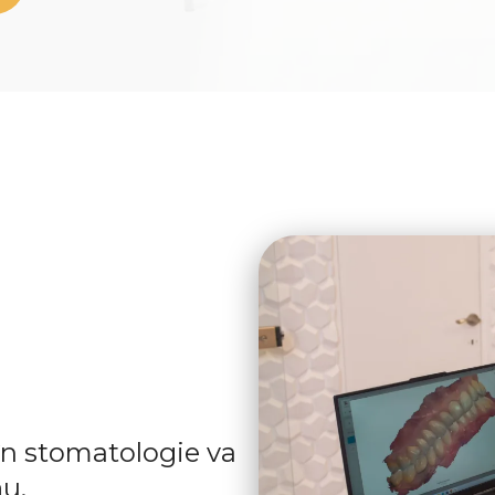
e
 în stomatologie va
ău.