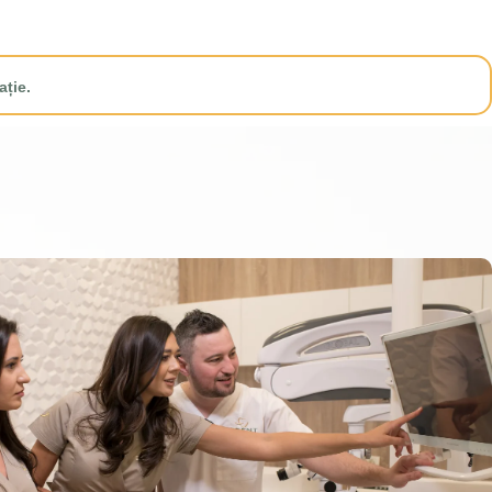
ație.