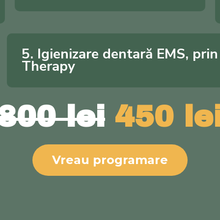
5. Igienizare dentară EMS, pri
Therapy
800 lei
450 le
Vreau programare