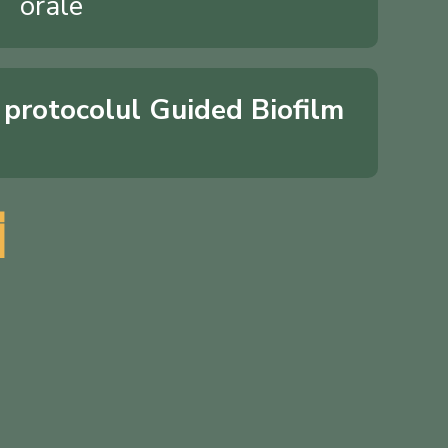
orale
n protocolul Guided Biofilm
i