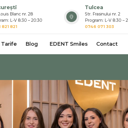
urești
Tulcea
Louis Blanc nr. 28
Str. Frasinului nr. 2
ram: L-V 8:30 – 20:30
Program: L-V 8:30 – 
 821 821
0746 071 303
Tarife
Blog
EDENT Smiles
Contact