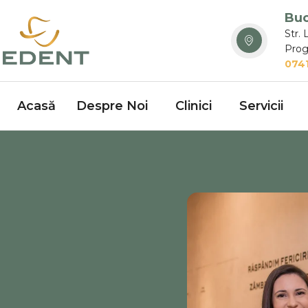
Buc
Str. 
Prog
0741
Acasă
Despre Noi
Clinici
Servicii