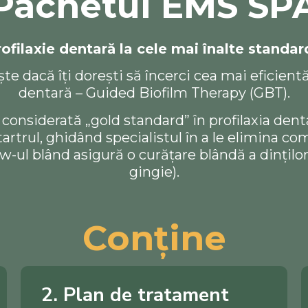
Pachetul EMS SP
ofilaxie dentară la cele mai înalte standa
ște dacă îți dorești să încerci cea mai eficien
dentară – Guided Biofilm Therapy (GBT).
considerată „gold standard” în profilaxia den
tartrul, ghidând specialistul în a le elimina 
ow-ul blând asigură o curățare blândă a dinților 
gingie).
Conține
2. Plan de tratament