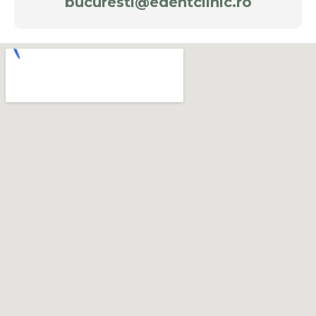
bucuresti@edentclinic.ro