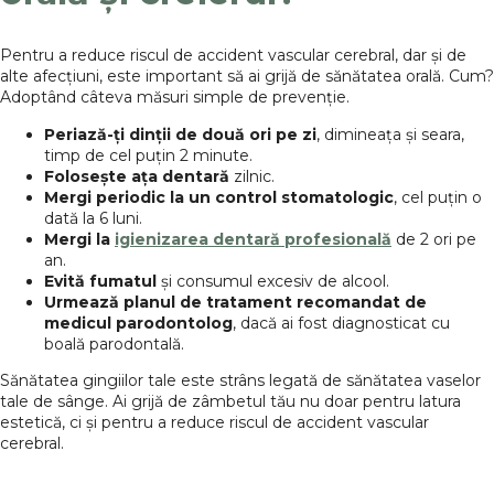
Pentru a reduce riscul de accident vascular cerebral, dar și de
alte afecțiuni, este important să ai grijă de sănătatea orală. Cum?
Adoptând câteva măsuri simple de prevenție.
Periază-ți dinții de două ori pe zi
, dimineața și seara,
timp de cel puțin 2 minute.
Folosește ața dentară
zilnic.
Mergi periodic la un control stomatologic
, cel puțin o
dată la 6 luni.
Mergi la
igienizarea dentară profesională
de 2 ori pe
an.
Evită fumatul
și consumul excesiv de alcool.
Urmează planul de tratament recomandat de
medicul parodontolog
, dacă ai fost diagnosticat cu
boală parodontală.
Sănătatea gingiilor tale este strâns legată de sănătatea vaselor
tale de sânge. Ai grijă de zâmbetul tău nu doar pentru latura
estetică, ci și pentru a reduce riscul de accident vascular
cerebral.