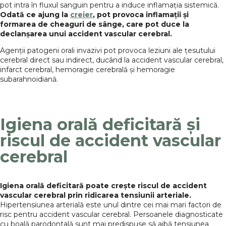
pot intra în fluxul sanguin pentru a induce inflamația sistemică.
Odată ce ajung la
creier
, pot provoca inflamații și
formarea de cheaguri de sânge, care pot duce la
declanșarea unui accident vascular cerebral.
Agenții patogeni orali invazivi pot provoca leziuni ale țesutului
cerebral direct sau indirect, ducând la accident vascular cerebral,
infarct cerebral, hemoragie cerebrală și hemoragie
subarahnoidiană.
Igiena orală deficitară și
riscul de accident vascular
cerebral
Igiena orală deficitară poate crește riscul de accident
vascular cerebral prin ridicarea tensiunii arteriale.
Hipertensiunea arterială este unul dintre cei mai mari factori de
risc pentru accident vascular cerebral. Persoanele diagnosticate
cu boală parodontală sunt mai predispuse să aibă tensiunea