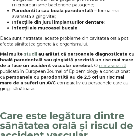
microorganisme bacteriene patogene;
Parodontita sau boala parodontală
– forma mai
avansată a gingivitei;
Infecțiile din jurul implanturilor dentare
;
Infecții ale mucoasei bucale
.
Dacă sunt netratate, aceste probleme din cavitatea orală pot
afecta sănătatea generală a organismului.
Mai multe
studii
au arătat că persoanele diagnosticate cu
boală parodontală sau gingivită prezintă un risc mai mare
de a face un accident vascular cerebral.
O
meta-analiză
publicată în European Journal of Epidemiology a concluzionat
că
persoanele cu parodontită au de 2,5 ori un risc mai
mare de a suferi un AVC
comparativ cu persoanele care au
gingii sănătoase.
Care este legătura dintre
sănătatea orală și riscul de
accident vascular