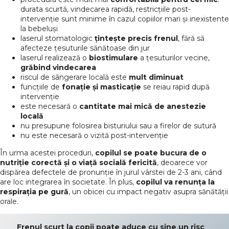
durata scurtă, vindecarea rapidă, restricțiile post-
intervenție sunt minime în cazul copiilor mari și inexistente
la bebeluși
laserul stomatologic
țintește precis frenul
, fără să
afecteze țesuturile sănătoase din jur
laserul realizează o
biostimulare
a țesuturilor vecine,
grăbind vindecarea
riscul de sângerare locală este
mult diminuat
funcțiile de
fonație și masticație
se reiau rapid după
intervenție
este necesară o
cantitate mai mică de anestezie
locală
nu presupune folosirea bisturiului sau a firelor de sutură
nu este necesară o vizită post-intervenție
În urma acestei proceduri,
copilul se poate bucura de o
nutriție corectă și o viață socială fericită
, deoarece vor
dispărea defectele de pronunție în jurul vârstei de 2-3 ani, când
are loc integrarea în societate. În plus,
copilul va renunța la
respirația pe gură
, un obicei cu impact negativ asupra sănătății
orale.
Frenul scurt la copii poate aduce cu sine un risc