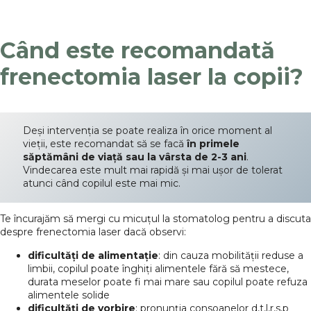
Când este recomandată
frenectomia laser la copii?
Deși intervenția se poate realiza în orice moment al
vieții, este recomandat să se facă
în primele
săptămâni de viață sau la vârsta de 2-3 ani
.
Vindecarea este mult mai rapidă și mai ușor de tolerat
atunci când copilul este mai mic.
Te încurajăm să mergi cu micuțul la stomatolog pentru a discuta
despre frenectomia laser dacă observi:
dificultăți de alimentație
: din cauza mobilității reduse a
limbii, copilul poate înghiți alimentele fără să mestece,
durata meselor poate fi mai mare sau copilul poate refuza
alimentele solide
dificultăți de vorbire
: pronunția consoanelor d,t,l,r,s,p