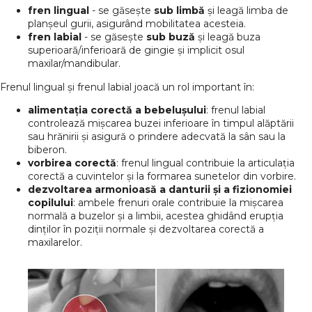
fren lingual
- se găsește
sub limbă
și leagă limba de
planșeul gurii, asigurând mobilitatea acesteia.
fren labial
- se găsește
sub buză
și leagă buza
superioară/inferioară de gingie și implicit osul
maxilar/mandibular.
Frenul lingual și frenul labial joacă un rol important în:
alimentația corectă a bebelușului
: frenul labial
controlează mișcarea buzei inferioare în timpul alăptării
sau hrănirii și asigură o prindere adecvată la sân sau la
biberon.
vorbirea corectă
: frenul lingual contribuie la articulația
corectă a cuvintelor și la formarea sunetelor din vorbire.
dezvoltarea armonioasă a danturii și a fizionomiei
copilului
: ambele frenuri orale contribuie la mișcarea
normală a buzelor și a limbii, acestea ghidând erupția
dinților în poziții normale și dezvoltarea corectă a
maxilarelor.