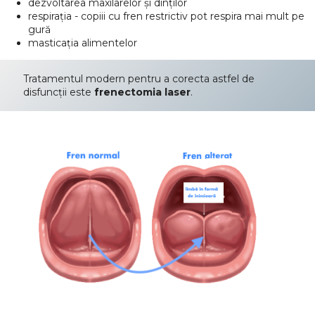
dezvoltarea maxilarelor și dinților
respirația - copiii cu fren restrictiv pot respira mai mult pe
gură
masticația alimentelor
Tratamentul modern pentru a corecta astfel de
disfuncții este
frenectomia laser
.