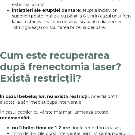
este mai dificilă
întârzieri ale erupției dentare
: erupția incisivilor
superiori poate întârzia cu până la 6 luni în cazul unui fren
labial restrictiv; mai poți observa și apariția diastemei
(strungăreața) ori scurtarea buzei superioare.
Cum este recuperarea
după frenectomia laser?
Există restricții?
În cazul bebelușilor, nu există restricții.
Aceștia pot fi
alăptați la sân imediat după intervenție.
În cazul copiilor cu vârste mai mari, urmează aceste
recomandări
:
nu îl hrăni timp de 1-2 ore
după frenectomia laser;
timp de 3-4 zile după intervenție, elimină sarea, piperul și