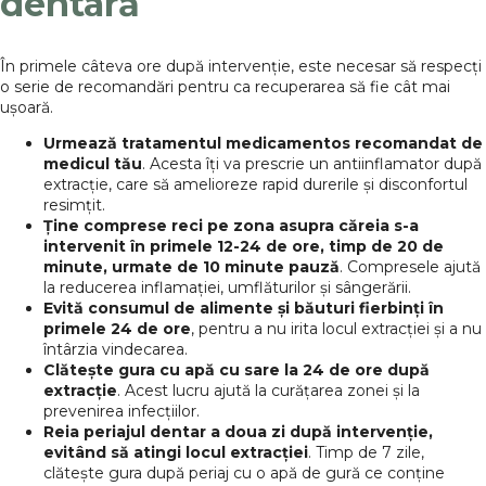
dentară
În primele câteva ore după intervenție, este necesar să respecți
o serie de recomandări pentru ca recuperarea să fie cât mai
ușoară.
Urmează tratamentul medicamentos recomandat de
medicul tău
. Acesta îți va prescrie un antiinflamator după
extracție, care să amelioreze rapid durerile și disconfortul
resimțit.
Ține comprese reci pe zona asupra căreia s-a
intervenit în primele 12-24 de ore, timp de 20 de
minute, urmate de 10 minute pauză
. Compresele ajută
la reducerea inflamației, umflăturilor și sângerării.
Evită consumul de alimente și băuturi fierbinți în
primele 24 de ore
, pentru a nu irita locul extracției și a nu
întârzia vindecarea.
Clătește gura cu apă cu sare la 24 de ore după
extracție
. Acest lucru ajută la curățarea zonei și la
prevenirea infecțiilor.
Reia periajul dentar a doua zi după intervenție,
evitând să atingi locul extracției
. Timp de 7 zile,
clătește gura după periaj cu o apă de gură ce conține