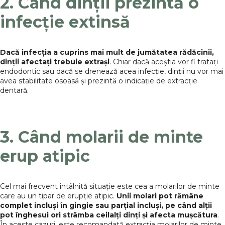
2. Când dinții prezintă o
infecție extinsă
Dacă infecția a cuprins mai mult de jumătatea rădăcinii,
dinții afectați trebuie extrași
. Chiar dacă aceștia vor fi tratați
endodontic sau dacă se drenează acea infecție, dinții nu vor mai
avea stabilitate osoasă și prezintă o indicație de extracție
dentară.
3. Când molarii de minte
erup atipic
Cel mai frecvent întâlnită situație este cea a molarilor de minte
care au un tipar de erupție atipic.
Unii molari pot rămâne
complet incluși în gingie sau parțial incluși, pe când alții
pot înghesui ori strâmba ceilalți dinți și afecta mușcătura
.
În aceste cazuri, este recomandată extracția molarilor de minte.