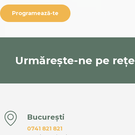
Urmărește-ne pe rețel
București
0741 821 821