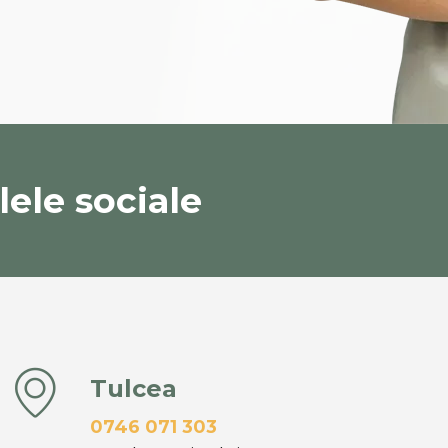
ele sociale
Tulcea
0746 071 303