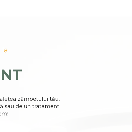
 la
ENT
alețea zâmbetului tău,
ină sau de un tratament
em!