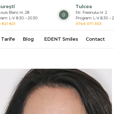
urești
Tulcea
Louis Blanc nr. 28
Str. Frasinului nr. 2
ram: L-V 8:30 – 20:30
Program: L-V 8:30 – 
 821 821
0746 071 303
Tarife
Blog
EDENT Smiles
Contact