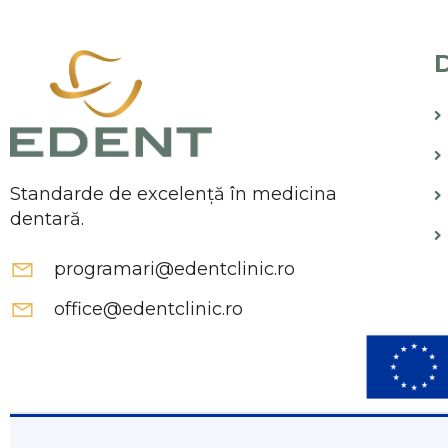
D
Standarde de excelență în medicina
dentară.
programari@edentclinic.ro
office@edentclinic.ro