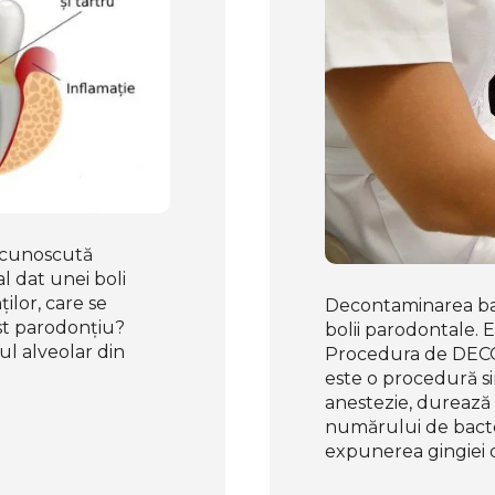
 cunoscută
l dat unei boli
ților, care se
Decontaminarea bac
st parodonțiu?
bolii parodontale. E
ul alveolar din
Procedura de DE
este o procedură si
anestezie, durează
numărului de bacter
expunerea gingiei 