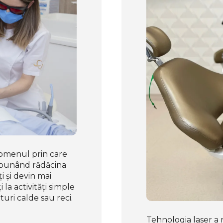
nomenul prin care
expunând rădăcina
ți și devin mai
 la activități simple
uri calde sau reci.
Tehnologia laser a