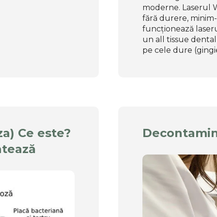
moderne. Laserul W
fără durere, minim-
funcționează laser
un all tissue dental
pe cele dure (gingie,
a) Ce este?
Decontamin
atează