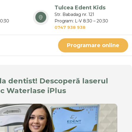
Tulcea Edent Kids
Str. Babadag nr. 121
20:30
Program: L-V 8:30 – 20:30
0747 938 938
Programare online
la dentist! Descoperă laserul
c Waterlase iPlus