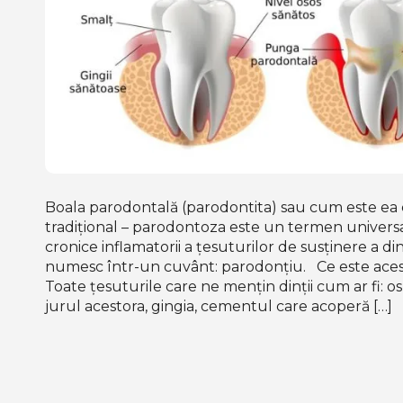
Boala parodontală (parodontita) sau cum este ea
tradițional – parodontoza este un termen universa
cronice inflamatorii a țesuturilor de susținere a din
numesc într-un cuvânt: parodonțiu. Ce este ace
Toate țesuturile care ne mențin dinții cum ar fi: os
jurul acestora, gingia, cementul care acoperă […]