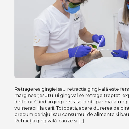
Retragerea gingiei sau retracția gingivală este fe
marginea țesutului gingival se retrage treptat, 
dintelui. Când ai gingii retrase, dinții par mai alungi
vulnerabili la carii. Totodată, apare durerea de dinți
precum periajul sau consumul de alimente și băut
Retracția gingivală: cauze și […]