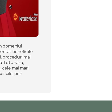
în domeniul
entat beneficiile
i, proceduri mai
sa Tutunaru,
 cele mai mari
ificile, prin