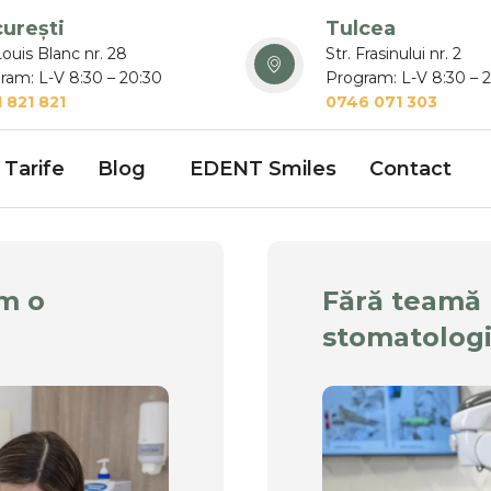
urești
Tulcea
Louis Blanc nr. 28
Str. Frasinului nr. 2
ram: L-V 8:30 – 20:30
Program: L-V 8:30 – 
 821 821
0746 071 303
Tarife
Blog
EDENT Smiles
Contact
um o
Fără teamă 
stomatologi