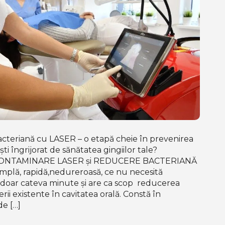
teriană cu LASER – o etapă cheie în prevenirea
ști îngrijorat de sănătatea gingiilor tale?
CONTAMINARE LASER și REDUCERE BACTERIANĂ
mplă, rapidă,nedureroasă, ce nu necesită
 doar cateva minute și are ca scop reducerea
ii existente în cavitatea orală. Constă în
de […]