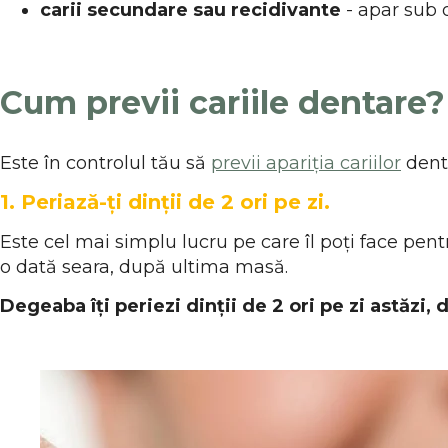
carii secundare sau recidivante
- apar sub o
Cum previi cariile dentare?
Este în controlul tău să
previi apariția cariilor
denta
1. Periază-ți dinții de 2 ori pe zi.
Este cel mai simplu lucru pe care îl poți face pent
o dată seara, după ultima masă.
Degeaba îți periezi dinții de 2 ori pe zi astăzi