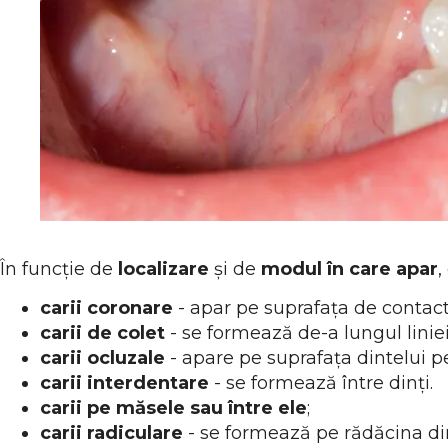
În funcție de
localizare
și de
modul în care apar
,
carii coronare
- apar pe suprafața de contact ș
carii de colet
- se formează de-a lungul liniei
carii ocluzale
- apare pe suprafața dintelui 
carii interdentare
- se formează între dinți.
carii pe măsele sau între ele
;
carii radiculare
- se formează pe rădăcina din