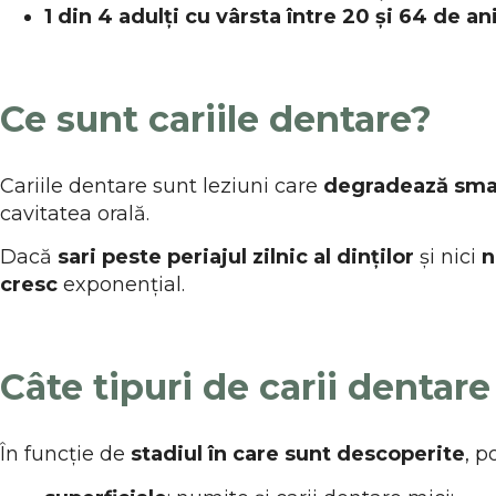
1 din 4 adulți cu vârsta între 20 și 64 de an
Ce sunt cariile dentare?
Cariile dentare sunt leziuni care
degradează smal
cavitatea orală.
Dacă
sari peste periajul zilnic al dinților
și nici
n
cresc
exponențial.
Câte tipuri de carii dentare
În funcție de
stadiul în care sunt descoperite
, p