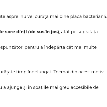
iuțe aspre, nu vei curăța mai bine placa bacteriană.
e spre dinți (de sus în jos)
, atât pe suprafața
respunzător, pentru a îndepărta cât mai multe
curățate timp îndelungat. Tocmai din acest motiv,
u a ajunge și în spațiile mai greu accesibile de