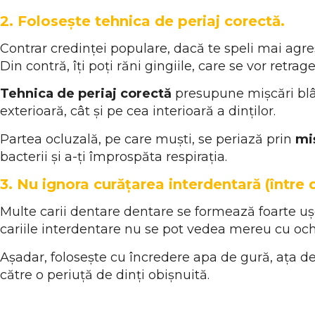
2. Folosește tehnica de periaj corectă.
Contrar credinței populare, dacă te speli mai agres
Din contră, îți poți răni gingiile, care se vor retrag
Tehnica de periaj corectă
presupune mișcări blâ
exterioară, cât și pe cea interioară a dinților.
Partea ocluzală, pe care muști, se periază prin
mi
bacterii și a-ți împrospăta respirația.
3. Nu ignora curățarea interdentară (între d
Multe carii dentare dentare se formează foarte uș
cariile interdentare nu se pot vedea mereu cu ochi
Așadar, folosește cu încredere apa de gură, ața de
către o periuță de dinți obișnuită.