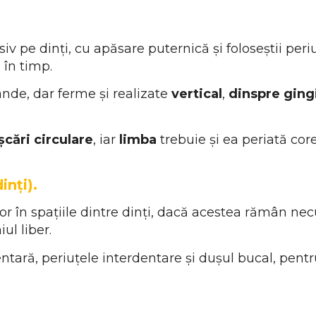
iv pe dinți, cu apăsare puternică și foloseștii per
e în timp.
nde, dar ferme și realizate
vertical
,
dinspre gingi
șcări circulare
, iar
limba
trebuie și ea periată co
inți).
or în spațiile dintre dinți, dacă acestea rămân ne
ul liber.
ntară, periuțele interdentare și dușul bucal, pentr