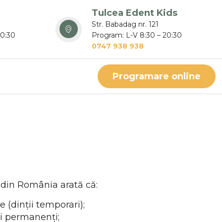
Tulcea Edent Kids
Str. Babadag nr. 121
20:30
Program: L-V 8:30 – 20:30
0747 938 938
Programare online
i din România arată că:
e (dinții temporari);
ți permanenți;