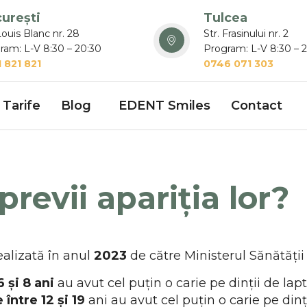
urești
Tulcea
Louis Blanc nr. 28
Str. Frasinului nr. 2
ram: L-V 8:30 – 20:30
Program: L-V 8:30 – 
 821 821
0746 071 303
Tarife
Blog
EDENT Smiles
Contact
revii apariția lor?
ealizată în anul
2023
de către Ministerul Sănătăți
6 și 8 ani
au avut cel puțin o carie pe dinții de lapt
între 12 și 19
ani au avut cel puțin o carie pe din