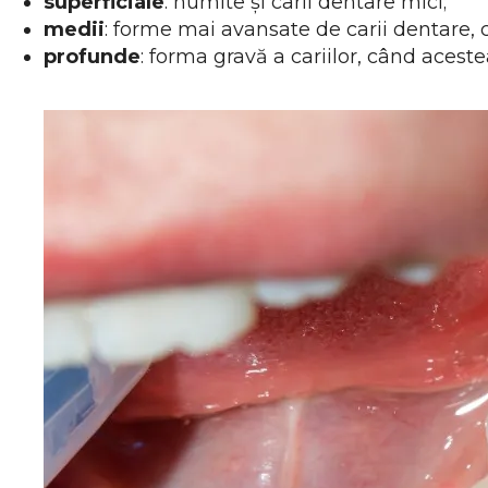
superficiale
: numite și carii dentare mici;
medii
: forme mai avansate de carii dentare,
profunde
: forma gravă a cariilor, când aces