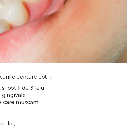
 cariile dentare pot fi:
i pot fi de 3 feluri:
 gingivale;
pe care mușcăm;
telui;