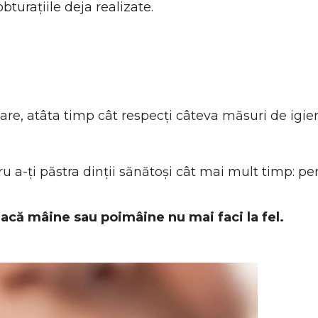
bturațiile deja realizate.
re, atâta timp cât respecți câteva măsuri de igie
ru a-ți păstra dinții sănătoși cât mai mult timp: p
, dacă mâine sau poimâine nu mai faci la fel.