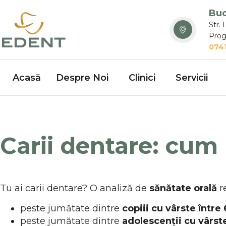
Buc
Str. 
Prog
0741
Acasă
Despre Noi
Clinici
Servicii
Carii dentare: cum p
Tu ai carii dentare? O analiză de
sănătate orală
r
peste jumătate dintre
copiii cu vârste între 
peste jumătate dintre
adolescenții cu vârste 