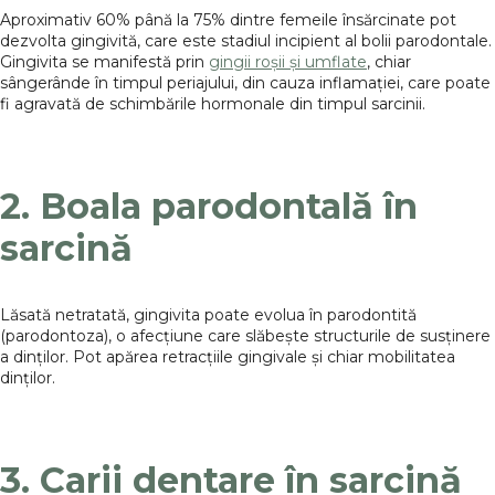
Aproximativ 60% până la 75% dintre femeile însărcinate pot
dezvolta gingivită, care este stadiul incipient al bolii parodontale.
Gingivita se manifestă prin
gingii roșii și umflate
, chiar
sângerânde în timpul periajului, din cauza inflamației, care poate
fi agravată de schimbările hormonale din timpul sarcinii.
2. Boala parodontală în
sarcină
Lăsată netratată, gingivita poate evolua în parodontită
(parodontoza), o afecțiune care slăbește structurile de susținere
a dinților. Pot apărea retracțiile gingivale și chiar mobilitatea
dinților.
3. Carii dentare în sarcină