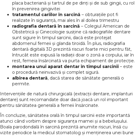
placa bacteriană și tartrul de pe dinți și de sub gingii, cu rol
în prevenirea gingivitei
tratamentul cariilor în sarcină
– obturațiile pot fi
realizate în siguranță, mai ales în al doilea trimestru
radiografia dentară în sarcină
– Colegiul American de
Obstetrică și Ginecologie susține că radiografiile dentare
sunt sigure în timpul sarcinii, dacă este protejat
abdomenul femeii și glanda tiroidă. În plus, radiografia
dentară digitală 3D prezintă riscuri foarte mici pentru făt,
întrucât este expusă la radiații doar o zonă a corpului, iar în
rest, femeia însărcinată va purta echipament de protecție.
montarea unui aparat dentar în timpul sarcinii
– este
o procedură neinvazivă și complet sigură.
albirea dentară
, dacă starea de sănătate generală o
permite.
Intervențiile de natură chirurgicală (extracții dentare, implanturi
dentare) sunt recomandate doar dacă joacă un rol important
pentru sănătatea generală a femeii însărcinate.
În concluzie, sănătatea orală în timpul sarcinii este importantă
atunci când vorbim despre siguranța mamei și a bebelușului.
Boala parodondală în sarcină prezintă anumite riscuri, însă cu
vizite periodice la medicul stomatolog și menținerea unei bune