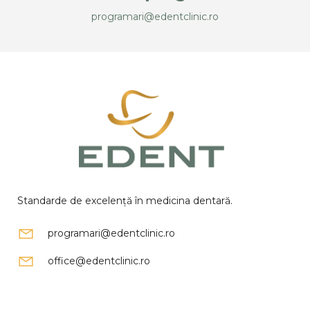
programari@edentclinic.ro
Standarde de excelență în medicina dentară.
programari@edentclinic.ro
office@edentclinic.ro