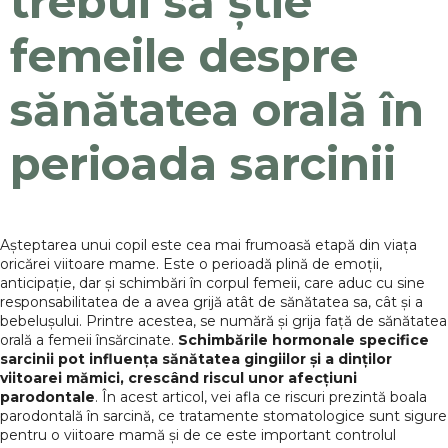
trebui să știe
femeile despre
sănătatea orală în
perioada sarcinii
Așteptarea unui copil este cea mai frumoasă etapă din viața
oricărei viitoare mame. Este o perioadă plină de emoții,
anticipație, dar și schimbări în corpul femeii, care aduc cu sine
responsabilitatea de a avea grijă atât de sănătatea sa, cât și a
bebelușului. Printre acestea, se numără și grija față de sănătatea
orală a femeii însărcinate.
Schimbările hormonale specifice
sarcinii pot influența sănătatea gingiilor și a dinților
viitoarei mămici, crescând riscul unor afecțiuni
parodontale
. În acest articol, vei afla ce riscuri prezintă boala
parodontală în sarcină, ce tratamente stomatologice sunt sigure
pentru o viitoare mamă și de ce este important controlul