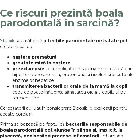
Ce riscuri prezintă boala
parodontală în sarcină?
Studiile
au arătat că
infecțiile parodontale netratate
pot
crește riscul de:
naștere prematură
greutate mică la naștere
preeclampsie
, o complicație în sarcină manifestată prin
hipertensiune arterială, proteinurie și niveluri crescute ale
enzimelor hepatice
transmiterea bacteriilor orale de la mamă la copil
,
ceea ce poate influența sănătatea orală a copilului pe
termen lung
Cercetătorii au luat în considerare 2 posibile explicații pentru
aceste corelații.
Prima se bazează pe faptul că
bacteriile responsabile de
boala parodontală pot ajunge în sânge și, implicit, la
placentă, declanșând procese inflamatorii
. Inflamația