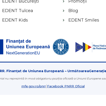
EDENT București
Promoții
EDENT Tulcea
Blog
EDENT Kids
EDENT Smiles
RR. Finanțat de Uniunea Europeană – UrmătoareaGenerați
ial nu reprezintă în mod obligatoriu poziția oficială a Uniunii Europene s
|
mfe.gov.ro/pnrr
Facebook PNRR Oficial