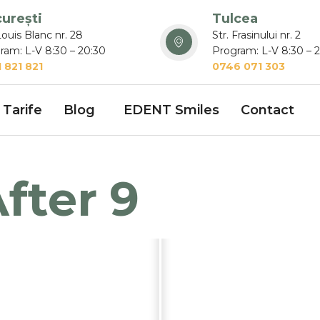
urești
Tulcea
Louis Blanc nr. 28
Str. Frasinului nr. 2
ram: L-V 8:30 – 20:30
Program: L-V 8:30 – 
 821 821
0746 071 303
Tarife
Blog
EDENT Smiles
Contact
fter 9