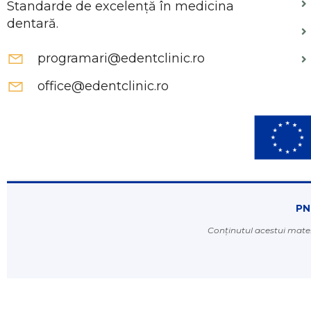
Standarde de excelență în medicina
dentară.
programari@edentclinic.ro
office@edentclinic.ro
PN
Conținutul acestui mater