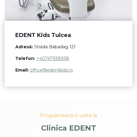
EDENT Kids Tulcea
Adresă:
Strada Babadag 121
Telefon:
+40747938938
Email:
office@edentkids.ro
Programează-ți vizita la
Clinica EDENT